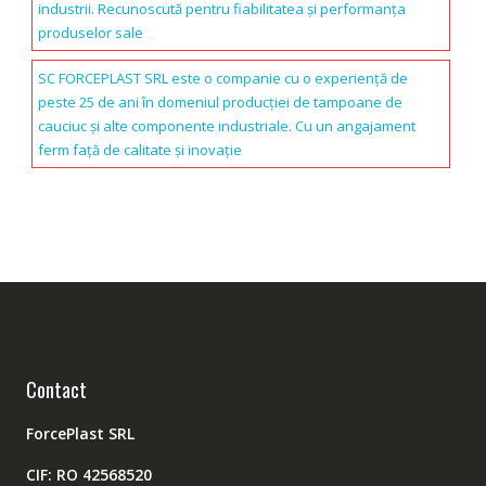
industrii. Recunoscută pentru fiabilitatea și performanța
produselor sale
SC FORCEPLAST SRL este o companie cu o experiență de
peste 25 de ani în domeniul producției de tampoane de
cauciuc și alte componente industriale. Cu un angajament
ferm față de calitate și inovație
Contact
ForcePlast SRL
CIF: RO 42568520