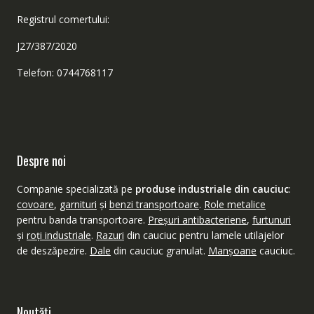
Registrul comertului:
J27/387/2020
Telefon: 0744768117
Despre noi
Companie specializată pe
produse industriale din cauciuc
:
covoare
,
garnituri
şi
benzi transportoare
.
Role metalice
pentru banda transportoare.
Preşuri antibacteriene
,
furtunuri
şi
roţi industriale
.
Razuri
din cauciuc pentru lamele utilajelor
de deszăpezire.
Dale
din cauciuc granulat.
Manşoane
cauciuc.
Noutăţi