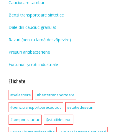
Cauciucare tambur
Benzi transportoare sintetice
Dale din cauciuc granulat
Razuri (pentru lamă deszăpezire)
Preșuri antibacteriene
Furtunuri și roți industriale
Etichete
#balastiere
#benzitransportoare
#benzitransportoarecauciuc
#statiedeseuri
#tamponcauciuc
@statiideseuri
Covor Electroizolant Alba
Covor Electroizolant Arad