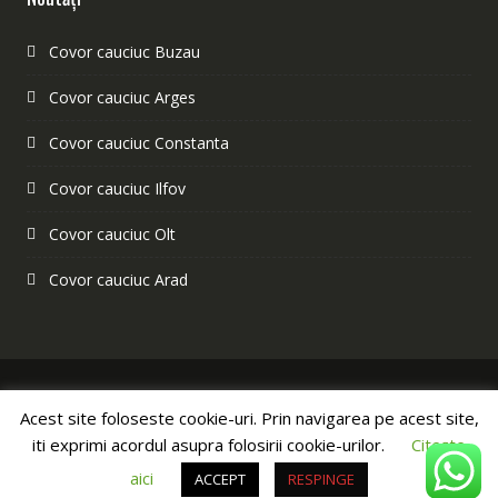
Covor cauciuc Buzau
Covor cauciuc Arges
Covor cauciuc Constanta
Covor cauciuc Ilfov
Covor cauciuc Olt
Covor cauciuc Arad
Acest site foloseste cookie-uri. Prin navigarea pe acest site,
©2022 ForcePlast SRL Toate drepturile rezervate.
iti exprimi acordul asupra folosirii cookie-urilor.
Citește
Optimizare site - SANNET®
Online Shop by
Acme Themes
aici
ACCEPT
RESPINGE