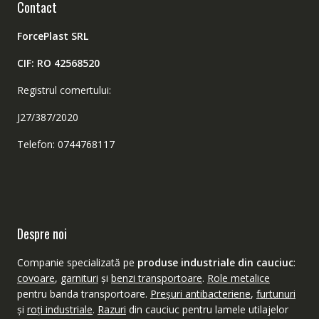
Contact
ForcePlast SRL
CIF: RO 42568520
Registrul comertului:
J27/387/2020
Telefon: 0744768117
Despre noi
Companie specializată pe
produse industriale din cauciuc
:
covoare
,
garnituri
şi
benzi transportoare
.
Role metalice
pentru banda transportoare.
Preşuri antibacteriene
,
furtunuri
şi
roţi industriale
.
Razuri
din cauciuc pentru lamele utilajelor