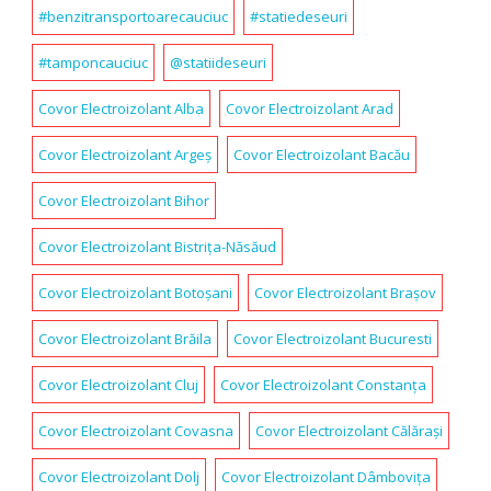
#benzitransportoarecauciuc
#statiedeseuri
#tamponcauciuc
@statiideseuri
Covor Electroizolant Alba
Covor Electroizolant Arad
Covor Electroizolant Argeș
Covor Electroizolant Bacău
Covor Electroizolant Bihor
Covor Electroizolant Bistrița-Năsăud
Covor Electroizolant Botoșani
Covor Electroizolant Brașov
Covor Electroizolant Brăila
Covor Electroizolant Bucuresti
Covor Electroizolant Cluj
Covor Electroizolant Constanța
Covor Electroizolant Covasna
Covor Electroizolant Călărași
Covor Electroizolant Dolj
Covor Electroizolant Dâmbovița