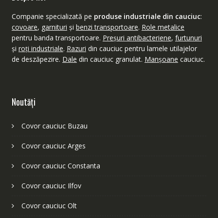
Companie specializată pe
produse industriale din cauciuc
:
covoare
,
garnituri
şi
benzi transportoare
.
Role metalice
pentru banda transportoare.
Preşuri antibacteriene
,
furtunuri
şi
roţi industriale
.
Razuri
din cauciuc pentru lamele utilajelor
de deszăpezire.
Dale
din cauciuc granulat.
Manşoane
cauciuc.
Noutăţi
Covor cauciuc Buzau
Covor cauciuc Arges
Covor cauciuc Constanta
Covor cauciuc Ilfov
Covor cauciuc Olt