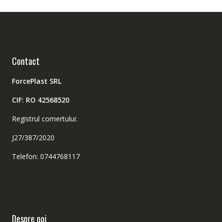
Contact
ForcePlast SRL
CIF: RO 42568520
Registrul comertului:
J27/387/2020
Telefon: 0744768117
Despre noi