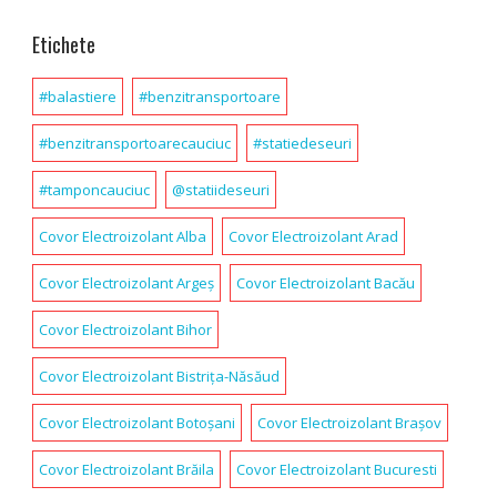
Etichete
#balastiere
#benzitransportoare
#benzitransportoarecauciuc
#statiedeseuri
#tamponcauciuc
@statiideseuri
Covor Electroizolant Alba
Covor Electroizolant Arad
Covor Electroizolant Argeș
Covor Electroizolant Bacău
Covor Electroizolant Bihor
Covor Electroizolant Bistrița-Năsăud
Covor Electroizolant Botoșani
Covor Electroizolant Brașov
Covor Electroizolant Brăila
Covor Electroizolant Bucuresti