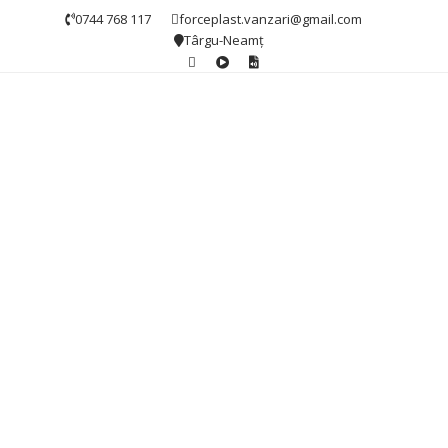
0744 768 117
forceplast.vanzari@gmail.com
Târgu-Neamț