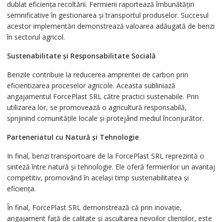
dublat eficiența recoltării. Fermierii raportează îmbunătățiri
semnificative în gestionarea și transportul produselor. Succesul
acestor implementări demonstrează valoarea adăugată de benzi
în sectorul agricol.
Sustenabilitate și Responsabilitate Socială
Benzile contribuie la reducerea amprentei de carbon prin
eficientizarea proceselor agricole. Aceasta subliniază
angajamentul ForcePlast SRL către practici sustenabile. Prin
utilizarea lor, se promovează o agricultură responsabilă,
sprijinind comunitățile locale și protejând mediul înconjurător.
Parteneriatul cu Natură și Tehnologie
In final, benzi transportoare de la ForcePlast SRL reprezintă o
sinteză între natură și tehnologie. Ele oferă fermierilor un avantaj
competitiv, promovând în același timp sustenabilitatea și
eficiența.
În final, ForcePlast SRL demonstrează că prin inovație,
angajament față de calitate și ascultarea nevoilor clienților, este