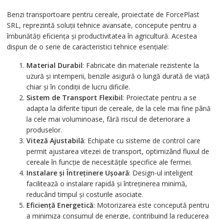
Benzi transportoare pentru cereale, proiectate de ForcePlast
SRL, reprezintă soluții tehnice avansate, concepute pentru a
îmbunătăți eficiența și productivitatea în agricultură. Acestea
dispun de o serie de caracteristici tehnice esențiale:
Material Durabil
: Fabricate din materiale rezistente la
uzură și intemperii, benzile asigură o lungă durată de viață
chiar și în condiții de lucru dificile.
Sistem de Transport Flexibil
: Proiectate pentru a se
adapta la diferite tipuri de cereale, de la cele mai fine până
la cele mai voluminoase, fără riscul de deteriorare a
produselor.
Viteză Ajustabilă
: Echipate cu sisteme de control care
permit ajustarea vitezei de transport, optimizând fluxul de
cereale în funcție de necesitățile specifice ale fermei.
Instalare și Întreținere Ușoară
: Design-ul inteligent
facilitează o instalare rapidă și întreținerea minimă,
reducând timpul și costurile asociate.
Eficiență Energetică
: Motorizarea este concepută pentru
a minimiza consumul de energie, contribuind la reducerea