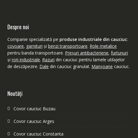
Despre noi
Companie specializată pe
produse industriale din cauciuc
:
covoare
,
garnituri
şi
benzi transportoare
.
Role metalice
pentru banda transportoare.
Preşuri antibacteriene
,
furtunuri
şi
roţi industriale
.
Razuri
din cauciuc pentru lamele utilajelor
de deszăpezire.
Dale
din cauciuc granulat.
Manşoane
cauciuc.
Noutăţi
Covor cauciuc Buzau
Covor cauciuc Arges
Covor cauciuc Constanta