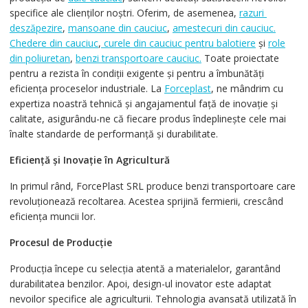
specifice ale clienților noștri. Oferim, de asemenea,
razuri
deszăpezire
,
mansoane din cauciuc
,
amestecuri din cauciuc.
Chedere din cauciuc
,
curele din cauciuc pentru balotiere
și
role
din poliuretan
,
benzi transportoare cauciuc.
Toate proiectate
pentru a rezista în condiții exigente și pentru a îmbunătăți
eficiența proceselor industriale. La
Forceplast
, ne mândrim cu
expertiza noastră tehnică și angajamentul față de inovație și
calitate, asigurându-ne că fiecare produs îndeplinește cele mai
înalte standarde de performanță și durabilitate.
Eficiență și Inovație în Agricultură
In primul rând, ForcePlast SRL produce benzi transportoare care
revoluționează recoltarea. Acestea sprijină fermierii, crescând
eficiența muncii lor.
Procesul de Producție
Producția începe cu selecția atentă a materialelor, garantând
durabilitatea benzilor. Apoi, design-ul inovator este adaptat
nevoilor specifice ale agriculturii. Tehnologia avansată utilizată în