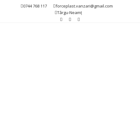
0744 768 117
forceplast.vanzari@gmail.com
Târgu-Neamț