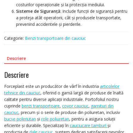
costurilor operaționale și la protecția mediului.
Sisteme de Siguranță
: Include funcții de siguranță pentru
a proteja atât operatorii, cât și produsele transportate,
prevenind accidentele și pierderile.
Categorie:
Benzi transportoare din cauciuc
Descriere
Descriere
Forceplast este un producător de vârf în industria
articolelor
tehnice din cauciuc
, oferind o gamă largă de produse de înaltă
calitate pentru diverse aplicații industriale. Portofoliul nostru
cuprinde
benzi transportoare
,
covor cauciuc
,
garnituri din
cauciuc
, precum și o serie de produse din poliuretan, inclusiv
bucșe poleriutan
și
role poliuretan
, pentru a asigura soluții
eficiente și durabile. Specializați în
cauciucare tamburi
și
producția de
dale cauciuc
, suntem dedicați satisfacerii nevoilor