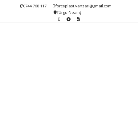
0744 768 117
forceplast.vanzari@gmail.com
Târgu-Neamț