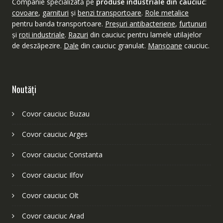
Companie specializată pe
produse industriale din cauciuc
:
covoare
,
garnituri
şi
benzi transportoare
.
Role metalice
pentru banda transportoare.
Preşuri antibacteriene
,
furtunuri
şi
roţi industriale
.
Razuri
din cauciuc pentru lamele utilajelor
de deszăpezire.
Dale
din cauciuc granulat.
Manşoane
cauciuc.
Noutăţi
Covor cauciuc Buzau
Covor cauciuc Arges
Covor cauciuc Constanta
Covor cauciuc Ilfov
Covor cauciuc Olt
Covor cauciuc Arad