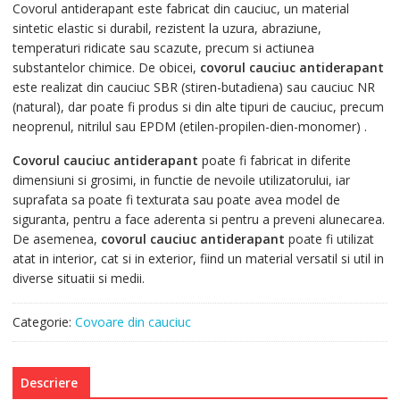
Covorul antiderapant este fabricat din cauciuc, un material
sintetic elastic si durabil, rezistent la uzura, abraziune,
temperaturi ridicate sau scazute, precum si actiunea
substantelor chimice. De obicei,
covorul cauciuc antiderapant
este realizat din cauciuc SBR (stiren-butadiena) sau cauciuc NR
(natural), dar poate fi produs si din alte tipuri de cauciuc, precum
neoprenul, nitrilul sau EPDM (etilen-propilen-dien-monomer) .
Covorul cauciuc
antiderapant
poate fi fabricat in diferite
dimensiuni si grosimi, in functie de nevoile utilizatorului, iar
suprafata sa poate fi texturata sau poate avea model de
siguranta, pentru a face aderenta si pentru a preveni alunecarea.
De asemenea,
covorul cauciuc antiderapant
poate fi utilizat
atat in interior, cat si in exterior, fiind un material versatil si util in
diverse situatii si medii.
Categorie:
Covoare din cauciuc
Descriere