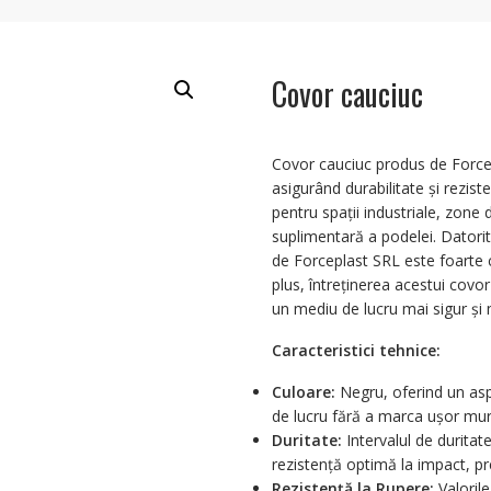
Covor cauciuc
Covor cauciuc produs de Forcep
asigurând durabilitate și rezist
pentru spații industriale, zone 
suplimentară a podelei. Datorit
de Forceplast SRL este foarte c
plus, întreținerea acestui covor
un mediu de lucru mai sigur și 
Caracteristici tehnice:
Culoare:
Negru, oferind un aspe
de lucru fără a marca ușor mur
Duritate:
Intervalul de duritat
rezistență optimă la impact, pre
Rezistență la Rupere:
Valorile