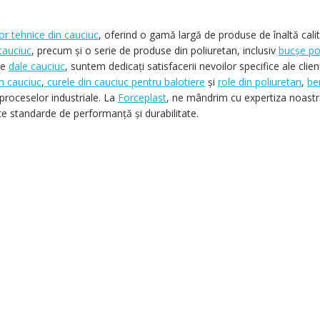
lor tehnice din cauciuc
, oferind o gamă largă de produse de înaltă calita
 cauciuc
, precum și o serie de produse din poliuretan, inclusiv
bucșe po
de
dale cauciuc
, suntem dedicați satisfacerii nevoilor specifice ale cli
n cauciuc
,
curele din cauciuc pentru balotiere
și
role din poliuretan
,
be
 proceselor industriale. La
Forceplast
, ne mândrim cu expertiza noastră
te standarde de performanță și durabilitate.