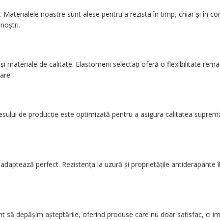
Materialele noastre sunt alese pentru a rezista în timp, chiar și în c
noștri.
materiale de calitate. Elastomerii selectați oferă o flexibilitate remarca
are.
cesului de producție este optimizată pentru a asigura calitatea supremă
adaptează perfect. Rezistența la uzură și proprietățile antiderapante îl f
nt să depășim așteptările, oferind produse care nu doar satisfac, ci 