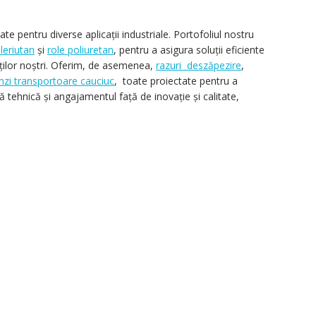
te pentru diverse aplicații industriale. Portofoliul nostru
leriutan
și
role poliuretan
, pentru a asigura soluții eficiente
enților noștri. Oferim, de asemenea,
razuri deszăpezire
,
nzi transportoare cauciuc
, toate proiectate pentru a
 tehnică și angajamentul față de inovație și calitate,