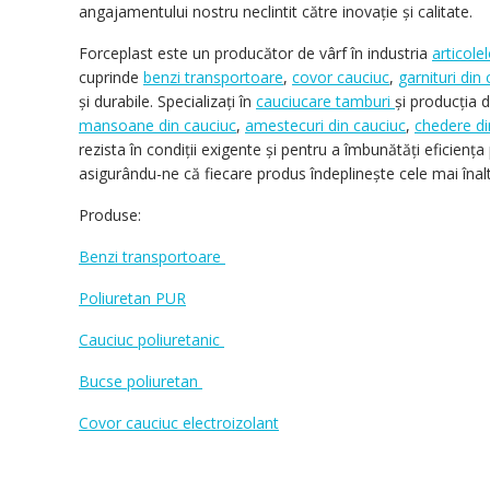
angajamentului nostru neclintit către inovație și calitate.
Forceplast este un producător de vârf în industria
articole
cuprinde
benzi transportoare
,
covor cauciuc
,
garnituri din
și durabile. Specializați în
cauciucare tamburi
și producția 
mansoane din cauciuc
,
amestecuri din cauciuc
,
chedere di
rezista în condiții exigente și pentru a îmbunătăți eficiența
asigurându-ne că fiecare produs îndeplinește cele mai înal
Produse:
Benzi transportoare
Poliuretan PUR
Cauciuc poliuretanic
Bucse poliuretan
Covor cauciuc electroizolant