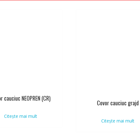
or cauciuc NEOPREN (CR)
Covor cauciuc grajd
Citește mai mult
Citește mai mult