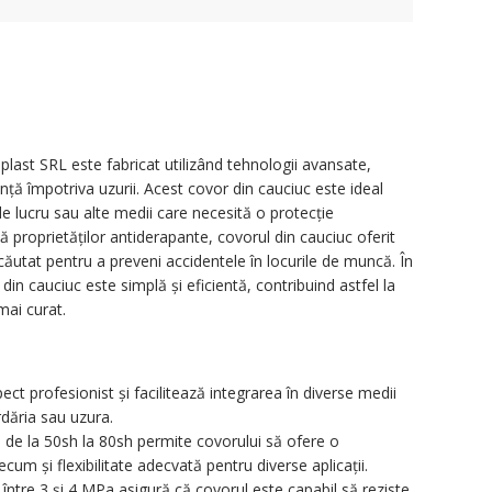
last SRL este fabricat utilizând tehnologii avansate,
ență împotriva uzurii. Acest covor din cauciuc este ideal
de lucru sau alte medii care necesită o protecție
ă proprietăților antiderapante, covorul din cauciuc oferit
ăutat pentru a preveni accidentele în locurile de muncă. În
 din cauciuc este simplă și eficientă, contribuind astfel la
mai curat.
ct profesionist și facilitează integrarea în diverse medii
dăria sau uzura.
e de la 50sh la 80sh permite covorului să ofere o
cum și flexibilitate adecvată pentru diverse aplicații.
 între 3 și 4 MPa asigură că covorul este capabil să reziste