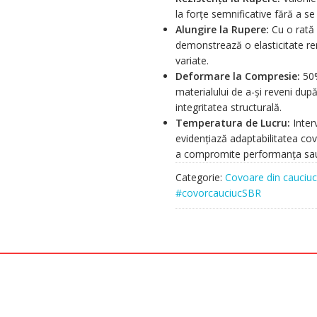
la forțe semnificative fără a se
Alungire la Rupere:
Cu o rată 
demonstrează o elasticitate rem
variate.
Deformare la Compresie:
50%
materialului de a-și reveni dup
integritatea structurală.
Temperatura de Lucru:
Inter
evidențiază adaptabilitatea covor
a compromite performanța sau 
Categorie:
Covoare din cauciuc
#covorcauciucSBR