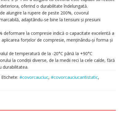
 deteriora, oferind o durabilitate îndelungată.
de alungire la rupere de peste 200%, covorul
arcabilă, adaptându-se bine la tensiuni și presiuni
 deformare la compresie indică o capacitate excelentă a
ă aplicarea forțelor de compresie, menținându-și forma și
valul de temperatură de la -20°C până la +90°C
ului la condiții diverse, de la medii reci la cele calde, fără
durabilitatea.
Etichete:
#covorcauciuc
,
#covorcauciucantistatic
,