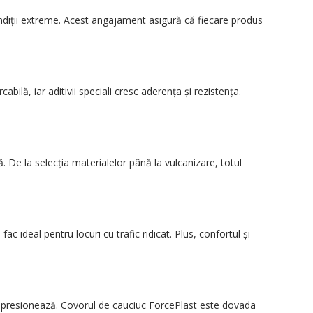
ondiții extreme. Acest angajament asigură că fiecare produs
bilă, iar aditivii speciali cresc aderența și rezistența.
. De la selecția materialelor până la vulcanizare, totul
ac ideal pentru locuri cu trafic ridicat. Plus, confortul și
impresionează. Covorul de cauciuc ForcePlast este dovada