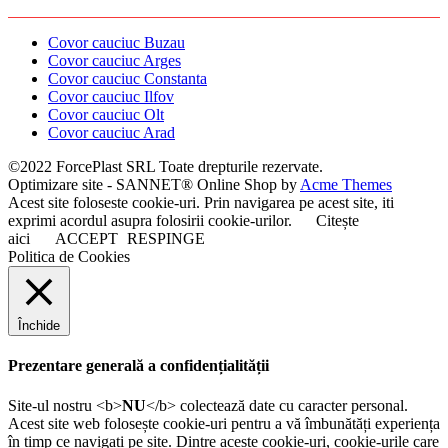
Covor cauciuc Buzau
Covor cauciuc Arges
Covor cauciuc Constanta
Covor cauciuc Ilfov
Covor cauciuc Olt
Covor cauciuc Arad
©2022 ForcePlast SRL Toate drepturile rezervate.
Optimizare site - SANNET®
Online Shop by
Acme Themes
Acest site foloseste cookie-uri. Prin navigarea pe acest site, iti
exprimi acordul asupra folosirii cookie-urilor.
Citește
aici
ACCEPT
RESPINGE
Politica de Cookies
Închide
Prezentare generală a confidențialității
Site-ul nostru <b>
NU
</b> colectează date cu caracter personal.
Acest site web folosește cookie-uri pentru a vă îmbunătăți experiența
în timp ce navigați pe site. Dintre aceste cookie-uri, cookie-urile care