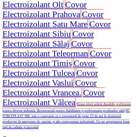
Electroizolant Olt
Covor
Electroizolant Prahova
Covor
Electroizolant Satu Mare
Covor
Electroizolant Sibiu
Covor
Electroizolant Sălaj
Covor
Electroizolant Teleorman
Covor
Electroizolant Timiș
Covor
Electroizolant Tulcea
Covor
Electroizolant Vaslui
Covor
Electroizolant Vrancea.
Covor
Electroizolant Vâlcea
firma oferă soluții durabile și eficiente
pentru diverse industrii. Recunoscută pentru fiabilitatea și performanța produselor sale
SC
FORCEPLAST SRL este o companie cu o experiență de peste 25 de ani în domeniul
producției de tampoane de cauciuc și alte componente industriale. Cu un angajament ferm
față de calitate și inovație