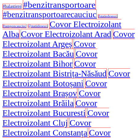
#benzitransportoare
#balastiere
#benzitransportoarecauciuc
#statiedeseuri
Covor Electroizolant
#tamponcauciuc
@statiideseuri
Alba
Covor Electroizolant Arad
Covor
Electroizolant Argeș
Covor
Electroizolant Bacău
Covor
Electroizolant Bihor
Covor
Electroizolant Bistrița-Năsăud
Covor
Electroizolant Botoșani
Covor
Electroizolant Brașov
Covor
Electroizolant Brăila
Covor
Electroizolant Bucuresti
Covor
Electroizolant Cluj
Covor
Electroizolant Constanța
Covor