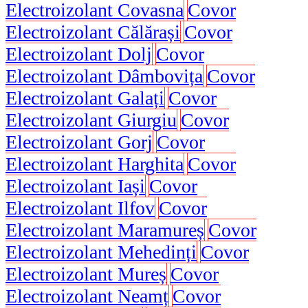
Electroizolant Covasna
Covor
Electroizolant Călărași
Covor
Electroizolant Dolj
Covor
Electroizolant Dâmbovița
Covor
Electroizolant Galați
Covor
Electroizolant Giurgiu
Covor
Electroizolant Gorj
Covor
Electroizolant Harghita
Covor
Electroizolant Iași
Covor
Electroizolant Ilfov
Covor
Electroizolant Maramureș
Covor
Electroizolant Mehedinți
Covor
Electroizolant Mureș
Covor
Electroizolant Neamț
Covor