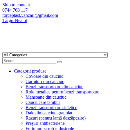
Skip to content
0744 768 117
forceplast.vanzari@gmail.com
Târgu-Neamț
Categorii produse
Covoare din cauciuc
Garnituri din cauciuc
Benzi transportoare din cauciuc
Role metalice pentru benzi transportoare
Manșoane din cauciuc
Cauciucare tambur
Benzi transportoare sintetice
Dale din cauciuc granulat
Razuri (pentru lamă deszăpezire)
Preșuri antibacteriene
Furtunuri și roți industriale