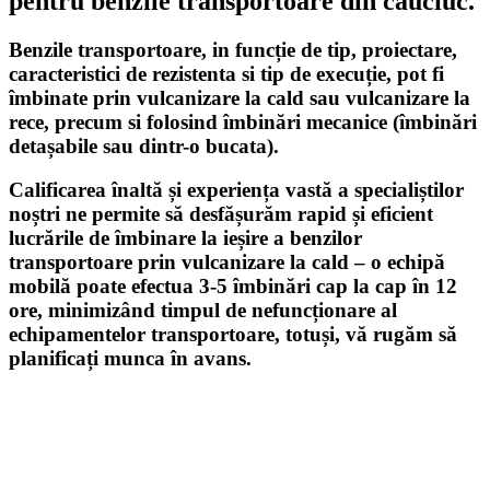
pentru
benzile transportoare din cauciuc
.
Benzile transportoare, in funcție de tip, proiectare,
caracteristici de rezistenta si tip de execuție, pot fi
îmbinate prin vulcanizare la
cald
sau vulcanizare la
rece, precum si folosind îmbinări mecanice (îmbinări
detașabile sau dintr-o bucata).
Calificarea înaltă și experiența vastă a specialiștilor
noștri ne permite să desfășurăm rapid și eficient
lucrările de îmbinare la ieșire a benzilor
transportoare prin vulcanizare la cald – o echipă
mobilă poate efectua 3-5 îmbinări cap la cap în 12
ore, minimizând timpul de nefuncționare al
echipamentelor transportoare, totuși, vă rugăm să
planificați munca în avans.