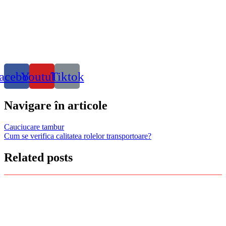
acebook
Youtube
Tiktok
Navigare în articole
Cauciucare tambur
Cum se verifica calitatea rolelor transportoare?
Related posts