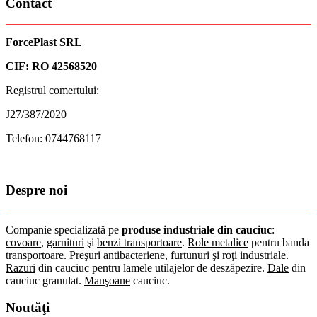
Contact
ForcePlast SRL
CIF: RO 42568520
Registrul comertului:
J27/387/2020
Telefon: 0744768117
Despre noi
Companie specializată pe
produse industriale din cauciuc
:
covoare
,
garnituri
şi
benzi transportoare
.
Role metalice
pentru banda
transportoare.
Preşuri antibacteriene
,
furtunuri
şi
roţi industriale
.
Razuri
din cauciuc pentru lamele utilajelor de deszăpezire.
Dale
din
cauciuc granulat.
Manşoane
cauciuc.
Noutăţi